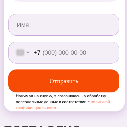
Толстовка для ККСО
Брендированный
подарочный пакет для
Панама для Рен Тв
мероприятия
Брендированный рюкзак для
Юниор Профи