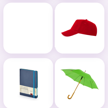
ЭТАПЫ И СРОКИ
ВЫПОЛНЕНИЯ
Брифование
Уточняем задачу
Составляем бриф
Выбираем продукцию
Уточняем сроки и бюджет
Согласование
Предлагаем решение
Присылаем КП
Согласовываем дизайн
Утверждаем образцы