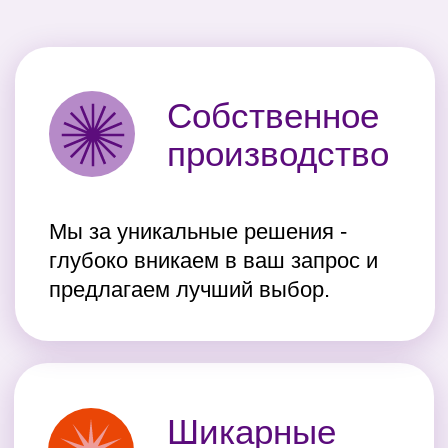
Оставьте заявку!
Вы также можете позвонить напрямую
менеджеру или прислать описание заказа
и графический файл с вашим
изображением на электронную почту
hefiprint@yandex.ru
+7 (391) 216 84 82
+7