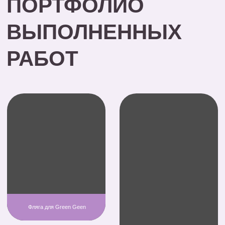
Брендированная ручка для
мероприятия
Брендированный
Флешка с гравировкой
ежедневник для
Росмолодежь
Росмолодежи
НАНЕСЁМ ЛОГОТИП
НА ЛЮБОЙ ТОВАР
Быстрые сроки