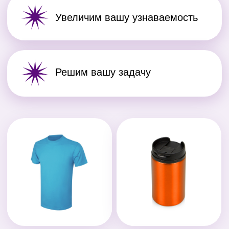
цены
Наши объемы позволяют
устанавливать комфортные
цены и беречь ваш бюджет.
Соблюдаем
сроки
С нами ваши подарки будут
готовы к нужной вам дате или
раньше.