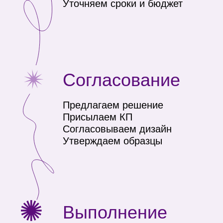
+7 (391) 216-84-82
Корпоративные
подарки
hefiprint@yandex.ru
Корпоративный
© 2025 Все права
мерч
защищены.
Технологии
нанесения
ИП Холудинцева И.И.,
ИНН 246111111131
Портфолио
Политика
конфиденциальности
Карта сайта