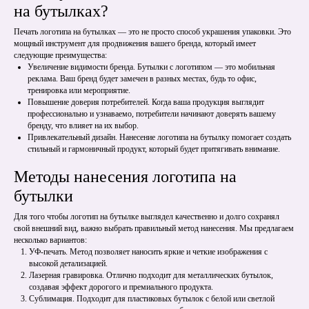
на бутылках?
Печать логотипа на бутылках — это не просто способ украшения упаковки. Это
мощный инструмент для продвижения вашего бренда, который имеет
следующие преимущества:
Увеличение видимости бренда. Бутылки с логотипом — это мобильная
реклама. Ваш бренд будет замечен в разных местах, будь то офис,
тренировка или мероприятие.
Повышение доверия потребителей. Когда ваша продукция выглядит
профессионально и узнаваемо, потребители начинают доверять вашему
бренду, что влияет на их выбор.
Привлекательный дизайн. Нанесение логотипа на бутылку помогает создать
стильный и гармоничный продукт, который будет притягивать внимание.
Методы нанесения логотипа на
бутылки
Для того чтобы логотип на бутылке выглядел качественно и долго сохранял
свой внешний вид, важно выбрать правильный метод нанесения. Мы предлагаем
несколько вариантов:
УФ-печать. Метод позволяет наносить яркие и четкие изображения с
высокой детализацией.
Лазерная гравировка. Отлично подходит для металлических бутылок,
создавая эффект дорогого и премиального продукта.
Сублимация. Подходит для пластиковых бутылок с белой или светлой