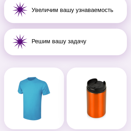
цены
Наши объемы позволяют
устанавливать комфортные
цены и беречь ваш бюджет.
Соблюдаем
сроки
С нами ваши подарки будут
готовы к нужной вам дате или
раньше.