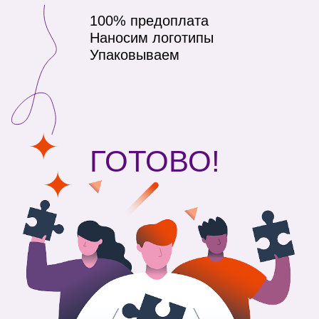
© 2025 Все права
мерч
защищены.
Технологии
нанесения
ИП Холудинцева И.И.,
ИНН 246111111131
Портфолио
Политика
конфиденциальности
Карта сайта