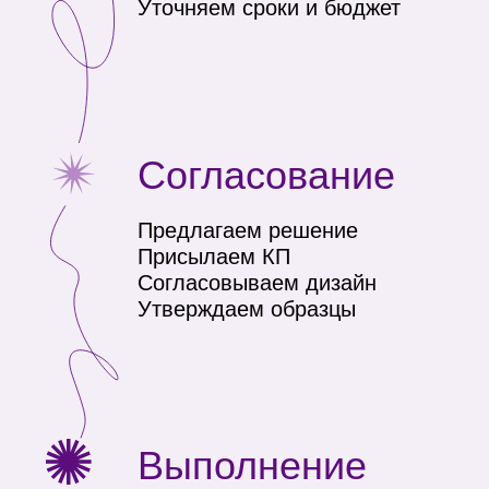
+7 (391) 216-84-82
Корпоративные
подарки
hefiprint@yandex.ru
Корпоративный