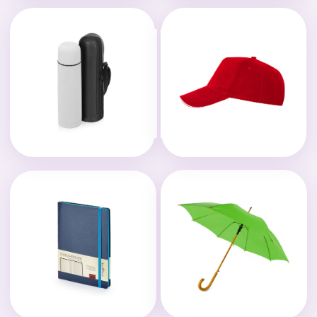
ЭТАПЫ И СРОКИ
ВЫПОЛНЕНИЯ
Брифование
Уточняем задачу
Составляем бриф
Выбираем продукцию
Уточняем сроки и бюджет
Согласование
Предлагаем решение
Присылаем КП
Согласовываем дизайн
Утверждаем образцы