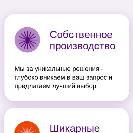
Оставьте заявку!
Вы также можете позвонить напрямую
менеджеру или прислать описание заказа
и графический файл с вашим
изображением на электронную почту
hefiprint@yandex.ru
+7 (391) 216 84 82
+7