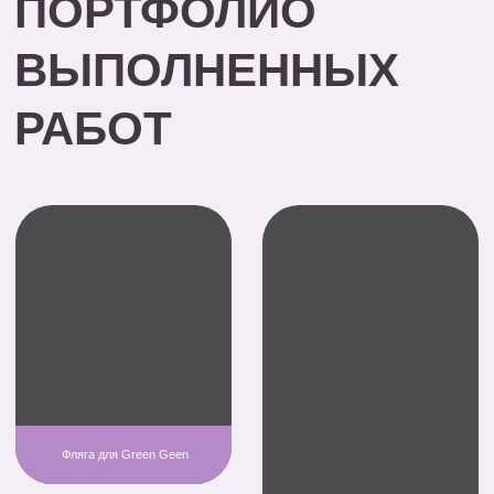
Брендированная ручка для
мероприятия
Брендированный
Флешка с гравировкой
ежедневник для
Росмолодежь
Росмолодежи
НАНЕСЁМ ЛОГОТИП
НА ЛЮБОЙ ТОВАР
Быстрые сроки