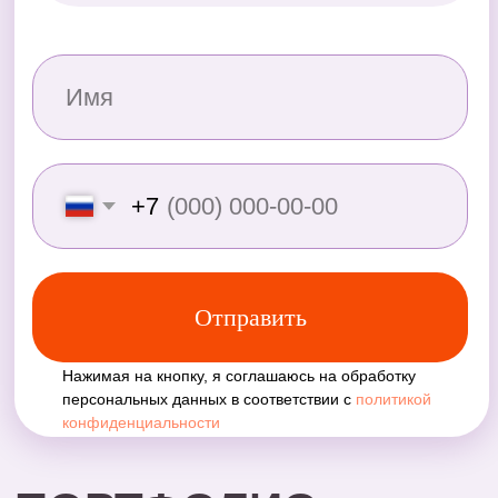
Толстовка для ККСО
Брендированный
подарочный пакет для
Панама для Рен Тв
мероприятия
Брендированный рюкзак для
Юниор Профи